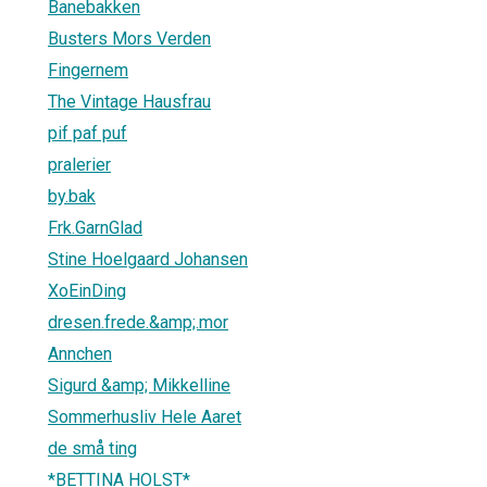
Banebakken
Busters Mors Verden
Fingernem
The Vintage Hausfrau
pif paf puf
pralerier
by.bak
Frk.GarnGlad
Stine Hoelgaard Johansen
XoEinDing
dresen.frede.&amp;.mor
Annchen
Sigurd &amp; Mikkelline
Sommerhusliv Hele Aaret
de små ting
*BETTINA HOLST*