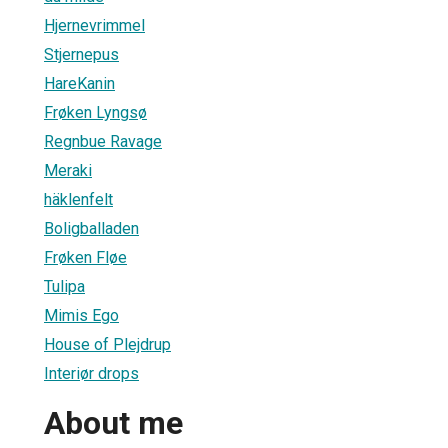
Hjernevrimmel
Stjernepus
HareKanin
Frøken Lyngsø
Regnbue Ravage
Meraki
häklenfelt
Boligballaden
Frøken Fløe
Tulipa
Mimis Ego
House of Plejdrup
Interiør drops
About me