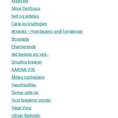
KreaVilla
More DeliSious
helt og aldeles
Carla og krudtuglen
Arliana's - Hverdagens små fornøjelser
Boselade
Charmerende
det bedste jeg ved...
Smuttiis krearier
KARINA VIKI
Milles rutchebane
HausfrauBlau
Denne side op
Hvor kragerne vender
Vaga Vong
Uthski Badutski