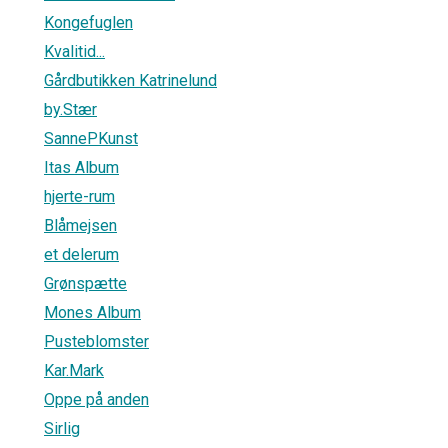
Kongefuglen
Kvalitid...
Gårdbutikken Katrinelund
by.Stær
SannePKunst
Itas Album
hjerte-rum
Blåmejsen
et delerum
Grønspætte
Mones Album
Pusteblomster
Kar.Mark
Oppe på anden
Sirlig