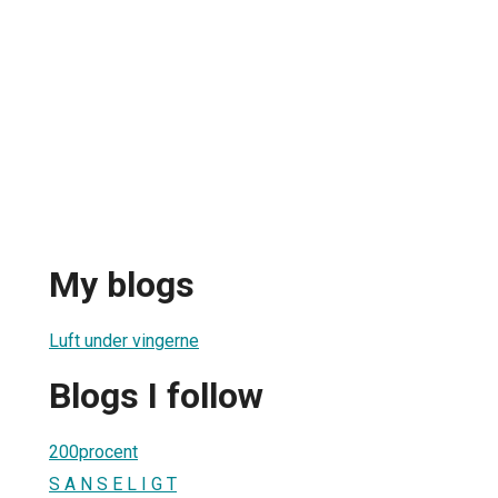
My blogs
Luft under vingerne
Blogs I follow
200procent
S A N S E L I G T