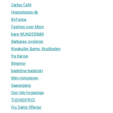
Carlas Café
Hoppeloppe.dk
ByFonna
Fashion over Mom
bare WUNDERBAR
Barbaras syslerier
Kreakuller &amp; Krudtuglen
fra Karise
Binemor
badelma-badutski
Mini ministeren
Gaasegang
Den lille hyggelige
TUSINDFRYD
Fru Dahls fiflerier