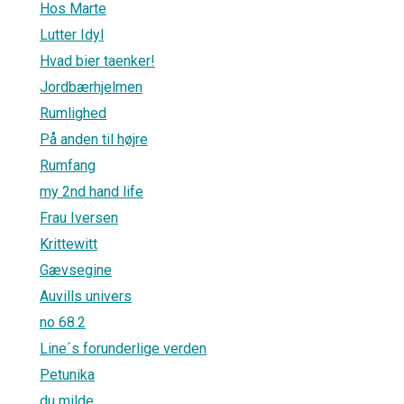
Hos Marte
Lutter Idyl
Hvad bier taenker!
Jordbærhjelmen
Rumlighed
På anden til højre
Rumfang
my 2nd hand life
Frau Iversen
Krittewitt
Gævsegine
Auvills univers
no 68.2
Line´s forunderlige verden
Petunika
du milde