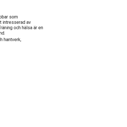
Jobbar som
t intresserad av
Träning och hälsa är en
nd.
ch hantverk,