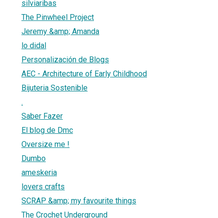
silviaribas
The Pinwheel Project
Jeremy &amp; Amanda
lo didal
Personalización de Blogs
AEC - Architecture of Early Childhood
Bijuteria Sostenible
.
Saber Fazer
El blog de Dmc
Oversize me !
Dumbo
ameskeria
lovers crafts
SCRAP &amp; my favourite things
The Crochet Underground