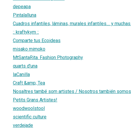
depeapa
Pintalalluna
Cuadros infantiles, láminas, murales infantiles.... y mucha
:: kraftykym ::
Comparte tus Ecoideas
misako mimoko
MtSantaRita. Fashion Photography
quarts d'una
laCanilla
Craft &amp; Tea
Nosaltres també som artistes / Nosotros también somos 
Petits Grans Artistes!
woodwoolstool
scientific culture
verdejade