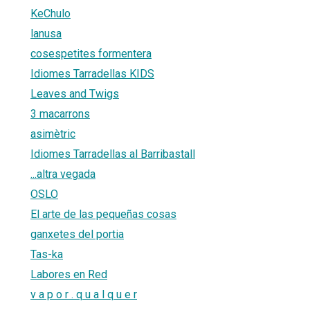
KeChulo
lanusa
cosespetites formentera
Idiomes Tarradellas KIDS
Leaves and Twigs
3 macarrons
asimètric
Idiomes Tarradellas al Barribastall
...altra vegada
OSLO
El arte de las pequeñas cosas
ganxetes del portia
Tas-ka
Labores en Red
v a p o r . q u a l q u e r