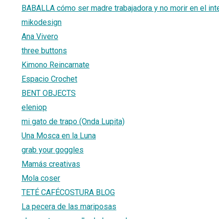
BABALLA cómo ser madre trabajadora y no morir en el int
mikodesign
Ana Vivero
three buttons
Kimono Reincarnate
Espacio Crochet
BENT OBJECTS
eleniop
mi gato de trapo (Onda Lupita)
Una Mosca en la Luna
grab your goggles
Mamás creativas
Mola coser
TETÉ CAFÉCOSTURA BLOG
La pecera de las mariposas