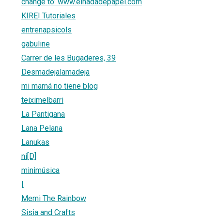
change to: www.elhadadepapel.com
KIREI Tutoriales
entrenapsicols
gabuline
Carrer de les Bugaderes, 39
Desmadejalamadeja
mi mamá no tiene blog
teiximelbarri
La Pantigana
Lana Pelana
Lanukas
ni[D]
minimúsica
|
Memi The Rainbow
Sisia and Crafts