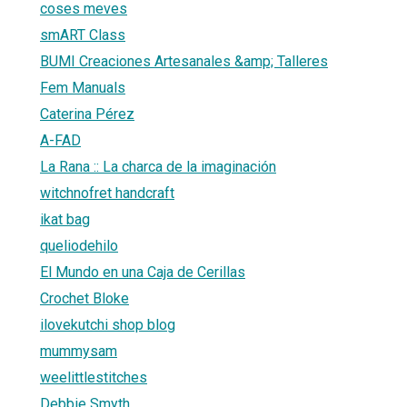
coses meves
smART Class
BUMI Creaciones Artesanales &amp; Talleres
Fem Manuals
Caterina Pérez
A-FAD
La Rana :: La charca de la imaginación
witchnofret handcraft
ikat bag
queliodehilo
El Mundo en una Caja de Cerillas
Crochet Bloke
ilovekutchi shop blog
mummysam
weelittlestitches
Debbie Smyth