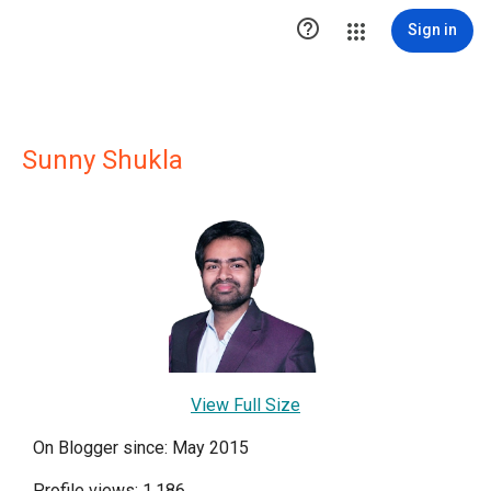

Sign in
Sunny Shukla
View Full Size
On Blogger since: May 2015
Profile views: 1,186