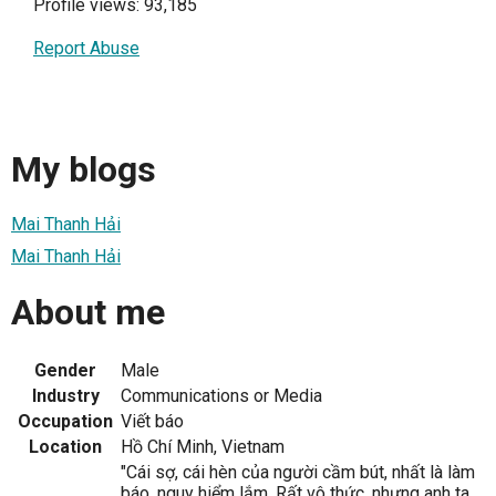
Profile views: 93,185
Report Abuse
My blogs
Mai Thanh Hải
Mai Thanh Hải
About me
Gender
Male
Industry
Communications or Media
Occupation
Viết báo
Location
Hồ Chí Minh, Vietnam
"Cái sợ, cái hèn của người cầm bút, nhất là làm
báo, nguy hiểm lắm. Rất vô thức, nhưng anh ta