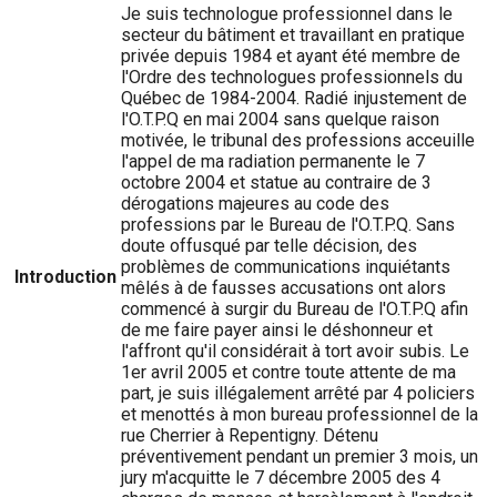
Je suis technologue professionnel dans le
secteur du bâtiment et travaillant en pratique
privée depuis 1984 et ayant été membre de
l'Ordre des technologues professionnels du
Québec de 1984-2004. Radié injustement de
l'O.T.P.Q en mai 2004 sans quelque raison
motivée, le tribunal des professions acceuille
l'appel de ma radiation permanente le 7
octobre 2004 et statue au contraire de 3
dérogations majeures au code des
professions par le Bureau de l'O.T.P.Q. Sans
doute offusqué par telle décision, des
problèmes de communications inquiétants
Introduction
mêlés à de fausses accusations ont alors
commencé à surgir du Bureau de l'O.T.P.Q afin
de me faire payer ainsi le déshonneur et
l'affront qu'il considérait à tort avoir subis. Le
1er avril 2005 et contre toute attente de ma
part, je suis illégalement arrêté par 4 policiers
et menottés à mon bureau professionnel de la
rue Cherrier à Repentigny. Détenu
préventivement pendant un premier 3 mois, un
jury m'acquitte le 7 décembre 2005 des 4