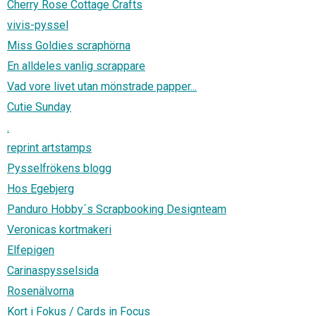
Cherry Rose Cottage Crafts
vivis-pyssel
Miss Goldies scraphörna
En alldeles vanlig scrappare
Vad vore livet utan mönstrade papper...
Cutie Sunday
.
reprint artstamps
Pysselfrökens blogg
Hos Egebjerg
Panduro Hobby´s Scrapbooking Designteam
Veronicas kortmakeri
Elfepigen
Carinaspysselsida
Rosenälvorna
Kort i Fokus / Cards in Focus