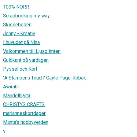
100% NORR
Scrapbooking my way
Skisseboden
Jenny - Kreativ
I huvudet på Nina
Välkommen till Ljusglimten
Guldkant på vardagen
Pyssel och Kort
"A Stamper's Touch" Gayle Page-Robak
Awirahl
Mandelhjärta
CHRISTYS CRAFTS
marianneskortdager
Manta's hobbyverden
v