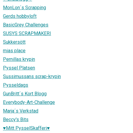
MonLon´s Scrapping
Gerds hobbyloft
BasicGrey Challenges
SUSYS SCRAPMAKERI
Sukkersött
mias place
Pernillas krypin
Pyssel Platsen
Sussimussans scrap-krypin
Pysseldags
GunBritt´s Kort Blogg
Everybody-Art-Challenge
Marja´s Verkstad
Beccy's Bits
♥Mitt PysselSkafferi♥