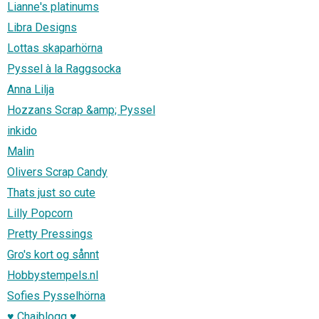
Lianne's platinums
Libra Designs
Lottas skaparhörna
Pyssel à la Raggsocka
Anna Lilja
Hozzans Scrap &amp; Pyssel
inkido
Malin
Olivers Scrap Candy
Thats just so cute
Lilly Popcorn
Pretty Pressings
Gro's kort og sånnt
Hobbystempels.nl
Sofies Pysselhörna
♥ Chaiblogg ♥