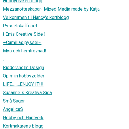
Hobbydraken blogg
Mezzanotteskapar- Mixed Media made by Katja
Velkommen til Nancy's kortblogg
Pysselskafferiet
{ Em's Creative Side }
~Camillas pyssel~
Mys och hemtrevnad!
.
Riddersholm Design
Op mijn hobbyzolder
LIFE.........ENJOY IT!!!
Susanne´s Kreativa Sida
Små Sagor
AngelicaS
Hobby och Hantverk
Kortmakarens blogg