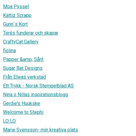
Moa Pyssel
Kattiz Scrapp
Gunn`s Kort
Terés funderar och skapar
CraftyCat Gallery
fiolina
Papper &amp; Sånt
Sugar Bat Designs
Från Elwas verkstad
Ett Trykk - Norsk Stempelblad AS
Nina o Nillas inspirationsblogg
Gerdie's Huukske
Welcome to Stephi
LO LO
Marie Svensson- min kreativa plats