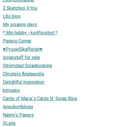
2 Sketches 4 You
L8s blog
My scrappy days
* Min hobby - kortfönstret *
Peppis Corner
♥PysselSkafferiet♥
scrapstuff for sale
Strömstad Scrapbooking
Christels Änglagodis
Delightful Inspiration
bimsans
Cards of Maria´s Cards N´ Scrap Blog
leneskortblogg
Nanny's Papers
DLaila