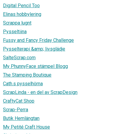
Digital Pencil Too
Elinas hobbylering
Scrappa lugnt
Pysseltiina
Fussy and Fancy Friday Challenge
Pysselterapi &amp; livsglädje
SalteScrap.com
My PhunnyFace stämpel Blogg
The Stamping Boutique
Cath.s pysselhörna
ScrapLinda - en del av ScrapDesign
CraftyCat Shop
Scrap-Perra
Butik Hemlängtan
My Petité Craft House