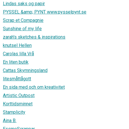
Lindas saks og papir
PYSSEL &amp; PYNT www.pysselpynt.se
Scrap et Compagnie
Sunshine of my life
zarah's sketches & inspirations
knutsel Hellen
Carolas lilla Vrå
En liten butik
Cattas Skymningsland
litesmåttågott
En sida med och om kreativitet
Artistic Outpost
Korttidsminnet
Stamplicity
Aina B.
EssmoScrappar