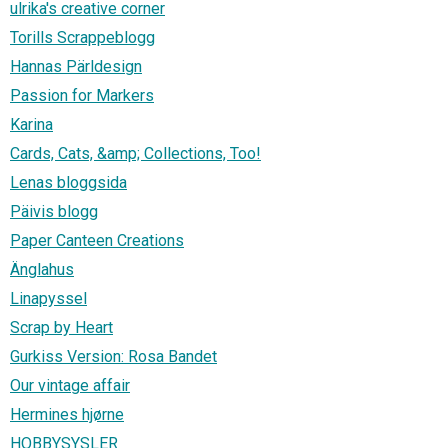
ulrika's creative corner
Torills Scrappeblogg
Hannas Pärldesign
Passion for Markers
Karina
Cards, Cats, &amp; Collections, Too!
Lenas bloggsida
Päivis blogg
Paper Canteen Creations
Änglahus
Linapyssel
Scrap by Heart
Gurkiss Version: Rosa Bandet
Our vintage affair
Hermines hjørne
HOBBYSYSLER