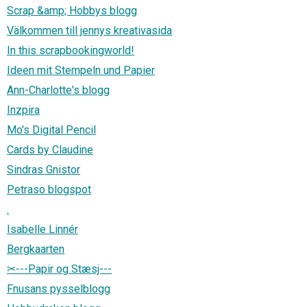
Scrap &amp; Hobbys blogg
Välkommen till jennys kreativasida
In this scrapbookingworld!
Ideen mit Stempeln und Papier
Ann-Charlotte's blogg
Inzpira
Mo's Digital Pencil
Cards by Claudine
Sindras Gnistor
Petraso blogspot
.
Isabelle Linnér
Bergkaarten
✂---Papir og Stæsj---
Fnusans pysselblogg