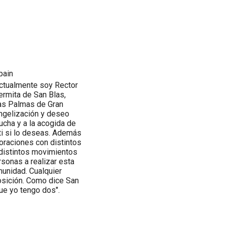
pain
Actualmente soy Rector
 ermita de San Blas,
Las Palmas de Gran
angelización y deseo
ucha y a la acogida de
ti si lo deseas. Además
oraciones con distintos
 distintos movimientos
sonas a realizar esta
munidad. Cualquier
posición. Como dice San
ue yo tengo dos".