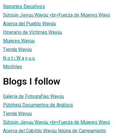
Reportes Ejecutivos
Sütsüin Jieyuu Wayúu <br>Fuerza de Mujeres Wayú
Acerca del Pueblo Wayúu
Itinerario de Víctimas Wayúu
Mujeres Wayuu
Tienda Wayúu
N o t i W a y u u
Mochilas
Blogs I follow
Galería de Fotografías Wayúu
Pütchipü Documentos de Análisis
Tienda Wayuu
Sütsüin Jieyuu Wayúu <br>Fuerza de Mujeres Wayú
Acerca del Cabildo Wayúu Nóüna de Campamento