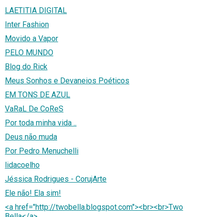
LAETITIA DIGITAL
Inter Fashion
Movido a Vapor
PELO MUNDO
Blog do Rick
Meus Sonhos e Devaneios Poéticos
EM TONS DE AZUL
VaRaL De CoReS
Por toda minha vida ..
Deus não muda
Por Pedro Menuchelli
lidacoelho
Jéssica Rodrigues - CorujArte
Ele não! Ela sim!
<a href="http://twobella.blogspot.com"><br><br>Two
Bella</a>