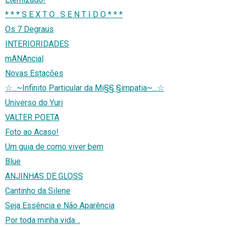
* * * S E X T O . S E N T I D O * * *
Os 7 Degraus
INTERIORIDADES
mANAncial
Novas Estações
☆...~Infinito Particular da Mi§§ §impatia~...☆
Universo do Yuri
VALTER POETA
Foto ao Acaso!
Um guia de como viver bem
Blue
ANJINHAS DE GLOSS
Cantinho da Silene
Seja Essência e Não Aparência
Por toda minha vida ..