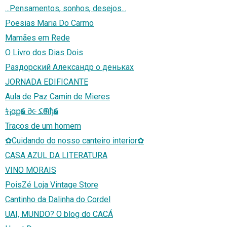
...Pensamentos, sonhos, desejos...
Poesias Maria Do Carmo
Mamães em Rede
O Livro dos Dias Dois
Раздорский Александр о деньках
JORNADA EDIFICANTE
Aula de Paz Camin de Mieres
ｷ¡αքѳﻜ ∂૯ ﻜѳՊђѳﻜ
Traços de um homem
✿Cuidando do nosso canteiro interior✿
CASA AZUL DA LITERATURA
VINO MORAIS
PoisZé Loja Vintage Store
Cantinho da Dalinha do Cordel
UAI, MUNDO? O blog do CACÁ