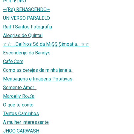
POLIEDRO
~(Re) RENASCENDO~
UNIVERSO PARALELO
RuiFTSantos Fotografia
Alegrias de Quintal
☆☆ ...Delírios Só da Mi§§ §impatia... ☆☆
Esconderijo da Bandys
Café.Com
Como as cerejas da minha janela...
Mensagens e Imagens Positivas
Somente Amor...
Marcelly Roکa
O que te conto
Tantos Caminhos
A mulher interessante
JHOO CARWASH