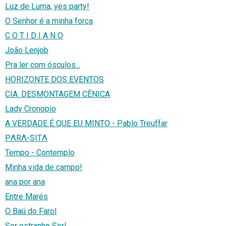
Luz de Luma, yes party!
O Senhor é a minha força
C O T I D I A N O
João Lenjob
Pra ler com ósculos...
HORIZONTE DOS EVENTOS
CIA. DESMONTAGEM CÊNICA
Lady Cronopio
A VERDADE É QUE EU MINTO - Pablo Treuffar
PΛRΛ-SITΛ
Tempo - Contemplo
Minha vida de campo!
ana por ana
Entre Marés
O Baú do Farol
Ser estranho Ser!