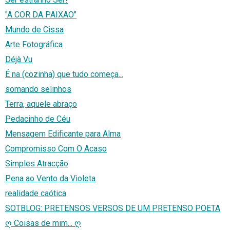
"A COR DA PAIXAO"
Mundo de Cissa
Arte Fotográfica
Déjà Vu
É na (cozinha) que tudo começa...
somando selinhos
Terra, aquele abraço
Pedacinho de Céu
Mensagem Edificante para Alma
Compromisso Com O Acaso
Simples Atracção
Pena ao Vento da Violeta
realidade caótica
SOTBLOG: PRETENSOS VERSOS DE UM PRETENSO POETA
ღ Coisas de mim... ღ