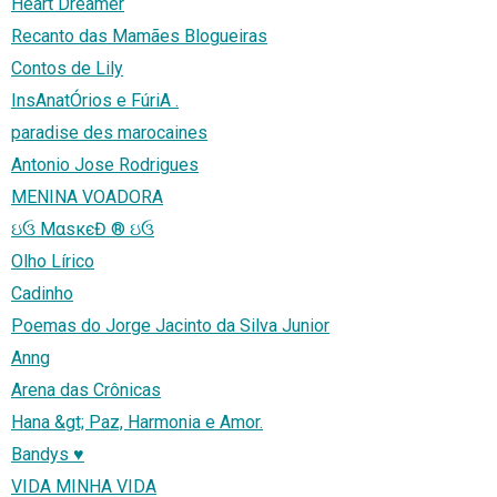
Heart Dreamer
Recanto das Mamães Blogueiras
Contos de Lily
InsAnatÓrios e FúriA .
paradise des marocaines
Antonio Jose Rodrigues
MENINA VOADORA
ઇ‍ઉ MαsкєĐ ® ઇ‍ઉ
Olho Lírico
Cadinho
Poemas do Jorge Jacinto da Silva Junior
Anng
Arena das Crônicas
Hana &gt; Paz, Harmonia e Amor.
Bandys ♥
VIDA MINHA VIDA