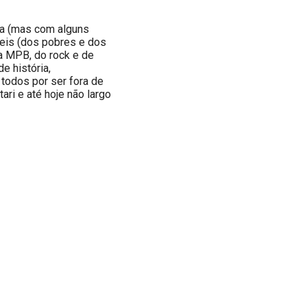
a (mas com alguns
Reis (dos pobres e dos
a MPB, do rock e de
e história,
todos por ser fora de
ri e até hoje não largo