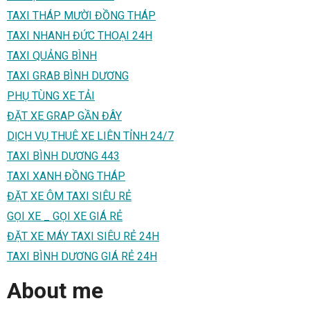
TAXI THÁP MƯỜI ĐỒNG THÁP
TAXI NHANH ĐỨC THOẠI 24H
TAXI QUẢNG BÌNH
TAXI GRAB BÌNH DƯƠNG
PHỤ TÙNG XE TẢI
ĐẶT XE GRAP GẦN ĐÂY
DỊCH VỤ THUÊ XE LIÊN TỈNH 24/7
TAXI BÌNH DƯƠNG 443
TAXI XANH ĐỒNG THÁP
ĐẶT XE ÔM TAXI SIÊU RẺ
GỌI XE _ GỌI XE GIÁ RẺ
ĐẶT XE MÁY TAXI SIÊU RẺ 24H
TAXI BÌNH DƯƠNG GIÁ RẺ 24H
About me