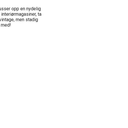
pusser opp en nydelig
 interiørmagasiner, ta
t vintage, men stadig
e med!