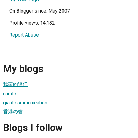
On Blogger since: May 2007
Profile views: 14,182
Report Abuse
My blogs
我家的達仔
naruto
giant communication
香港の貓
Blogs I follow