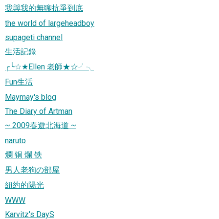
我與我的無聊抗爭到底
the world of largeheadboy
supageti channel
生活記錄
╭╰☆★Ellen 老師★☆╯╮
Fun生活
Maymay's blog
The Diary of Artman
~ 2009春遊北海道 ~
naruto
爛 铜 爛 铁
男人老狗の部屋
紐約的陽光
WWW
Karvitz's DayS