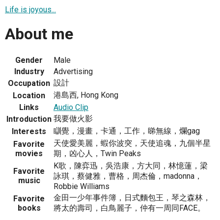
Life is joyous...
About me
Gender
Male
Industry
Advertising
設計
Occupation
港島西, Hong Kong
Location
Links
Audio Clip
我要做火影
Introduction
瞓覺，漫畫，卡通，工作，睇無線，爛gag
Interests
天使愛美麗，蝦你波突，天使追魂，九個半星
Favorite
movies
期，凶心人，Twin Peaks
K歌，陳弈迅，吳浩康，方大同，林憶蓮，梁
Favorite
詠琪，蔡健雅，曹格，周杰倫，madonna，
music
Robbie Williams
金田一少年事件簿，日式麵包王，琴之森林，
Favorite
books
將太的壽司，白鳥麗子，仲有一周同FACE。