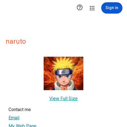

Sign in
naruto
View Full Size
Contact me
Email
My Web Page