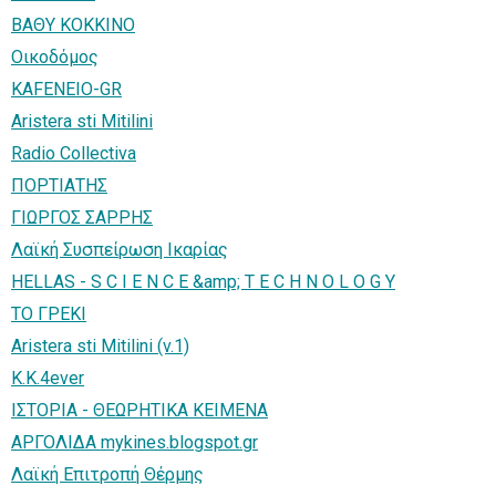
ΒΑΘΥ ΚΟΚΚΙΝΟ
Οικοδόμος
KAFENEIO-GR
Aristera sti Mitilini
Radio Collectiva
ΠΟΡΤΙΑΤΗΣ
ΓΙΩΡΓΟΣ ΣΑΡΡΗΣ
Λαϊκή Συσπείρωση Ικαρίας
HELLAS - S C I E N C E &amp; T E C H N O L O G Y
ΤΟ ΓΡΕΚΙ
Aristera sti Mitilini (v.1)
K.K.4ever
ΙΣΤΟΡΙΑ - ΘΕΩΡΗΤΙΚΑ ΚΕΙΜΕΝΑ
ΑΡΓΟΛΙΔΑ mykines.blogspot.gr
Λαϊκή Επιτροπή Θέρμης