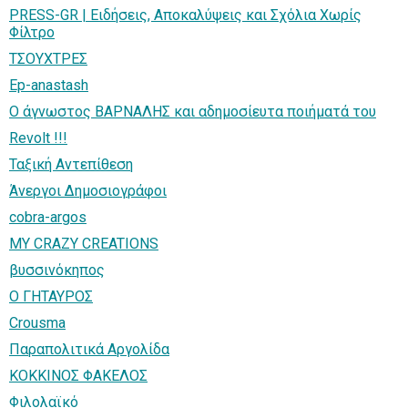
PRESS-GR | Ειδήσεις, Αποκαλύψεις και Σχόλια Χωρίς
Φίλτρο
ΤΣΟΥΧΤΡΕΣ
Ep-anastash
Ο άγνωστος ΒΑΡΝΑΛΗΣ και αδημοσίευτα ποιήματά του
Revolt !!!
Ταξική Αντεπίθεση
Άνεργοι Δημοσιογράφοι
cobra-argos
MY CRAZY CREATIONS
βυσσινόκηπος
Ο ΓΗΤΑΥΡΟΣ
Crousma
Παραπολιτικά Αργολίδα
KOKKINOΣ ΦΑΚΕΛΟΣ
Φιλολαϊκό