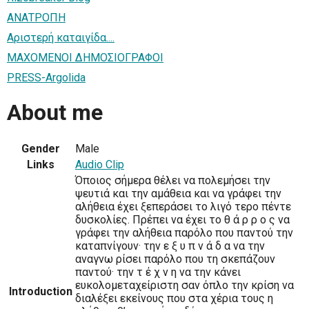
ΑΝΑΤΡΟΠΗ
Αριστερή καταιγίδα....
ΜΑΧΟΜΕΝΟΙ ΔΗΜΟΣΙΟΓΡΑΦΟΙ
PRESS-Argolida
About me
Gender
Male
Links
Audio Clip
Όποιος σήµερα θέλει να πολεµήσει την
ψευτιά και την αµάθεια και να γράφει την
αλήθεια έχει ξεπεράσει το λιγό τερο πέντε
δυσκολίες. Πρέπει να έχει το θ ά ρ ρ ο ς να
γράφει την αλήθεια παρόλο που παντού την
καταπνίγουν· την ε ξ υ π ν ά δ α να την
αναγνω ρίσει παρόλο που τη σκεπάζουν
παντού· την τ έ χ ν η να την κάνει
ευκολοµεταχείριστη σαν όπλο την κρίση να
Introduction
διαλέξει εκείνους που στα χέρια τους η