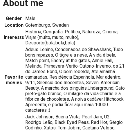
About me
Gender
Male
Location
Gotemburgo, Sweden
História, Geografia, Política, Natureza, Cinema,
Interests
Viajar (muito, muito, muito),
Desporto(bola,bola,bola)
Adeus Lenine, Condenados de Shawshank, Tudo
bons rapazes, O tigre e a neve, A vida é bela,
Match point, Enemy at the gates, Annie Hall,
Melinda, Primavera-Verão-Outono-Inverno, os 21
do James Bond, O bom rebelde, Até amanhã
Favorite
camaradas, Residência Espanhola, Mar adentro,
movies
9/11, Silêncio dos Inocentes, Seven, American
Beauty, A marcha dos pinguins,Underground, Gato
preto-gato branco, O milagre da vida,Charlie e a
fábrica de chocolates, A noiva cadáver,Hitchcock
Apresenta, e podia ficar aqui mais 10000
caracteres :)
Jack Johnson, Buena Vista, Pearl Jam, U2,
Rodrigo Leão, Black Eyed Peas, Red Hot, Sérgio
Godinho, Xutos, Tom Jobim, Caetano Veloso,