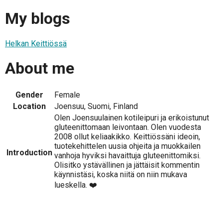
My blogs
Helkan Keittiössä
About me
Gender
Female
Location
Joensuu, Suomi, Finland
Olen Joensuulainen kotileipuri ja erikoistunut
gluteenittomaan leivontaan. Olen vuodesta
2008 ollut keliaakikko. Keittiössäni ideoin,
tuotekehittelen uusia ohjeita ja muokkailen
Introduction
vanhoja hyviksi havaittuja gluteenittomiksi.
Olisitko ystävällinen ja jättäisit kommentin
käynnistäsi, koska niitä on niin mukava
lueskella. ❤️