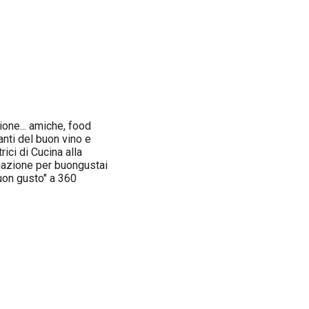
ione... amiche, food
anti del buon vino e
ici di Cucina alla
rmazione per buongustai
uon gusto" a 360