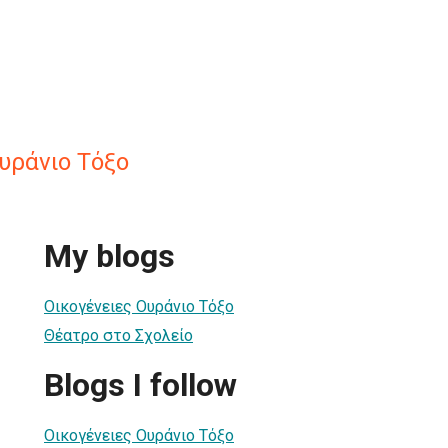
υράνιο Τόξο
My blogs
Οικογένειες Ουράνιο Τόξο
Θέατρο στο Σχολείο
Blogs I follow
Οικογένειες Ουράνιο Τόξο