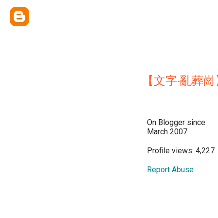
【文字‧亂葬崗
On Blogger since:
March 2007
Profile views: 4,227
Report Abuse