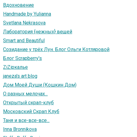
Вдохновение
Handmade by Yulianna
Svetlana Nekrasova
Лаборатория {нежных} вещей
Smart and Beautiful
Созидание у трёх Лун. Блог Ольги Котляровой
Блог Scrapberry's
ZiZiркалье
janeza's art blog
Дом Моей Души (Кошкин Дом)
О разных мелочах...
Открытый скрап-клуб
Московский Скрап Клуб
Таня и все-все-все...
Inna Bronnikova