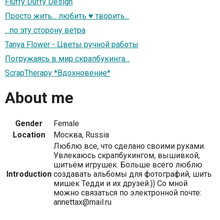
Fluffy Duffy Design
Просто жить... любить ♥ творить...
...по эту сторону ветра
Tanya Flower - Цветы ручной работы
Погружаясь в мир скрапбукинга...
ScrapTherapy *Вдохновение*
About me
Gender
Female
Location
Москва, Russia
Люблю все, что сделано своими руками.
Увлекаюсь скрапбукингом, вышивкой,
шитьём игрушек. Больше всего люблю
Introduction
создавать альбомы для фотографий, шить
мишек Тедди и их друзей.)) Со мной
можно связаться по электронной почте:
annettax@mail.ru