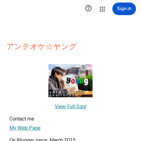

Sign in
アンテオケ☆ヤング
View Full Size
Contact me
My Web Page
On Blogger since: March 2015