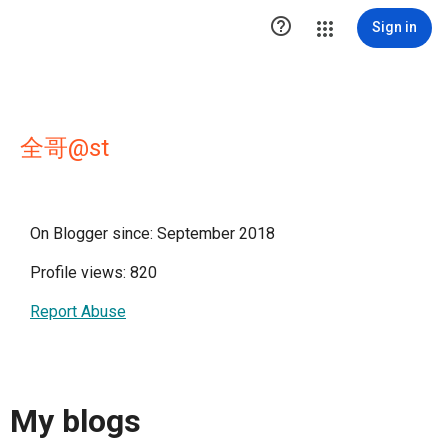

Sign in
全哥@st
On Blogger since: September 2018
Profile views: 820
Report Abuse
My blogs