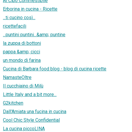
Al Cibo Commestibile
Erborina in cucina - Ricette
...ti cucino così...
ricettefacili
...puntini puntini...&amp; puntine
la zuppa di bottoni
pappa &amp; cicci
un mondo di farina
Cucina di Barbara food blog - blog di cucina ricette
NamasteOltre
Il cucchiaino di Milù
Little Italy and a bit more...
G2kitchen
Dall'Amiata una fucina in cucina
Cool Chic Style Confidential
La cucina piccoLINA