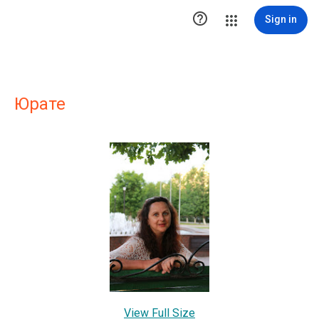

Sign in
Юрате
View Full Size