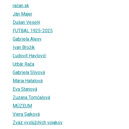
račan.sk
Ján Majer
Dušan Veselý
FUTBAL 1925-2025
Gabriela Alexy
Ivan Brožík
Ľudovít Havlovič
Urbár Rača
Gabriela Slivová
Mária Hatalová
Eva Stanová
Zuzana Tomčalová
MÚZEUM
Viera Sajková
Zväz vyslúžilých vojakov