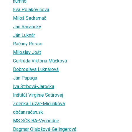
humno
Eva Polakovičová
Miloš Sedramač
Ján Račanský
Ján Luknár
Račany Rosso
Miloslav Jošt
Gertrúda Viktória Múčková
Dobroslava Luknárová
Ján Papuga
Iva Štrbová-Jaroška
Inštitút Virginie Satirovej
Zdenka Luzar-Mičunková
občan.račan.sk
MS SČK BA-Východné
Dagmar Olajošová-Gelingerová