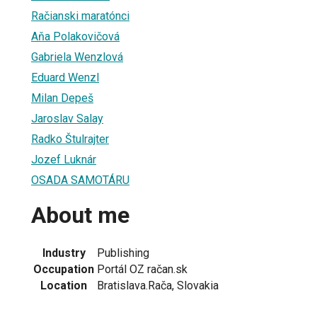
Račianski maratónci
Aňa Polakovičová
Gabriela Wenzlová
Eduard Wenzl
Milan Depeš
Jaroslav Salay
Radko Štulrajter
Jozef Luknár
OSADA SAMOTÁRU
About me
Industry
Publishing
Occupation
Portál OZ račan.sk
Location
Bratislava.Rača, Slovakia