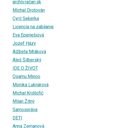
archív.račan.sk
Michal Drotován
Cyril Sekerka
Licencia na zabíjanie
Eva Eperješiová
Jozef Házy
Alžbeta Mráková
Aleš Šilberský
IDE O ŽIVOT
Osamu Minoo
Monika Luknárová
Michal Krištofič
Milan Žitný
Samospráva
DETI
Anna Zemanová