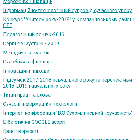
Мереживо інновацій
Інформаційно-технологічний супровід сучасного уроку
Конкурс "Учитель року-2019" у Компаніївському районі,
ОТГ
Педагогічний пошук-2016
Серпневі зустрічі - 2019
Методичні акварелі
Скарбничка філолога
Інноваційні підходи
Підсумок 2017-2018 навчального року та перспективи
2018-2019 навчального року
Титан праці та слова
Сучасні інформаційні технології
Інтернет-конференція "В.О.Сухомлинський і сучасність"
Бібліотечне GOOGLE асорті
Грані творчості