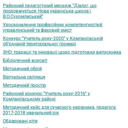
Районний педагогічний меседж "Діалог, що
продовжується: Нова українська школа і
В.О.Сухомлиський"
Удосконалення професійних компетентностей:
управлінський та фаховий зміст
Конкурс "Учитель року-2020" у Компаніївській
об'єднаній територіальної громаді
ЗНО: традиції та інновації щодо підготовки випускника
Бібліотечний всесвіт
Методичний обрій
Віртуальна світлиця
Методичний простір
Районний конкурс "Учитель року-2016" у
Компаніївському районі
Методичний кейс для сучасного керівника, педагога:
2017-2018 навчальний рік
Обдаровані діти