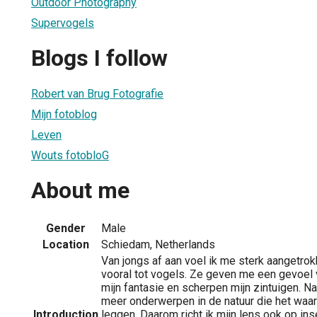
Outdoor Photography
Supervogels
Blogs I follow
Robert van Brug Fotografie
Mijn fotoblog
Leven
Wouts fotobloG
About me
Gender
Male
Location
Schiedam, Netherlands
Van jongs af aan voel ik me sterk aangetrokk
vooral tot vogels. Ze geven me een gevoel v
mijn fantasie en scherpen mijn zintuigen. Nat
meer onderwerpen in de natuur die het waar
Introduction
leggen. Daarom richt ik mijn lens ook op in