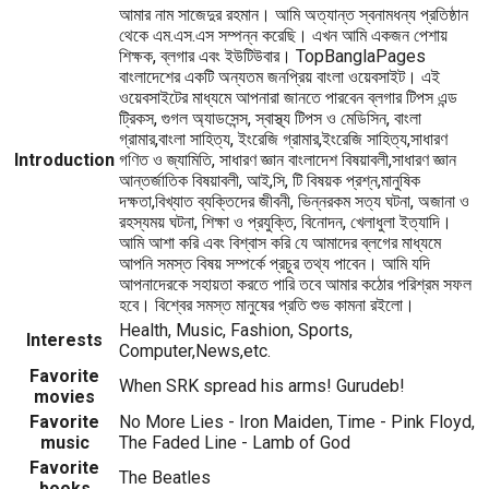
আমার নাম সাজেদুর রহমান। আমি অত্যান্ত স্বনামধন্য প্রতিষ্ঠান
থেকে এম.এস.এস সম্পন্ন করেছি। এখন আমি একজন পেশায়
শিক্ষক, ব্লগার এবং ইউটিউবার। TopBanglaPages
বাংলাদেশের একটি অন্যতম জনপ্রিয় বাংলা ওয়েবসাইট। এই
ওয়েবসাইটের মাধ্যমে আপনারা জানতে পারবেন ব্লগার টিপস এন্ড
ট্রিকস, গুগল অ্যাডসেন্স, স্বাস্থ্য টিপস ও মেডিসিন, বাংলা
গ্রামার,বাংলা সাহিত্য, ইংরেজি গ্রামার,ইংরেজি সাহিত্য,সাধারণ
Introduction
গণিত ও জ্যামিতি, সাধারণ জ্ঞান বাংলাদেশ বিষয়াবলী,সাধারণ জ্ঞান
আন্তর্জাতিক বিষয়াবলী, আই,সি, টি বিষয়ক প্রশ্ন,মানুষিক
দক্ষতা,বিখ্যাত ব্যক্তিদের জীবনী, ভিন্নরকম সত্য ঘটনা, অজানা ও
রহস্যময় ঘটনা, শিক্ষা ও প্রযুক্তি, বিনোদন, খেলাধুলা ইত্যাদি।
আমি আশা করি এবং বিশ্বাস করি যে আমাদের ব্লগের মাধ্যমে
আপনি সমস্ত বিষয় সম্পর্কে প্রচুর তথ্য পাবেন। আমি যদি
আপনাদেরকে সহায়তা করতে পারি তবে আমার কঠোর পরিশ্রম সফল
হবে। বিশ্বের সমস্ত মানুষের প্রতি শুভ কামনা রইলো।
Health, Music, Fashion, Sports,
Interests
Computer,News,etc.
Favorite
When SRK spread his arms! Gurudeb!
movies
Favorite
No More Lies - Iron Maiden, Time - Pink Floyd,
music
The Faded Line - Lamb of God
Favorite
The Beatles
books