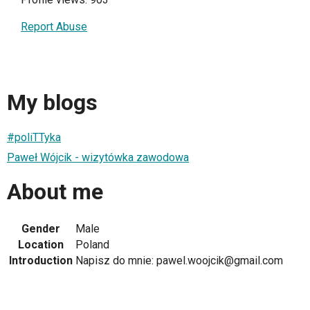
Report Abuse
My blogs
#poliTTyka
Paweł Wójcik - wizytówka zawodowa
About me
Gender
Male
Location
Poland
Introduction
Napisz do mnie: pawel.woojcik@gmail.com