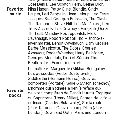
Joël Denis, Lee Scratch Perry, Céline Dion,
Favorite
Nina Hagen, Patsy Cline, Blondie, Cindy
music
Lauper, Led Zeppelin, Jean Leloup, Léo Ferré,
Jacques Brel, Georges Brassens, The Clash,
The Ramones, Steve Hill, Les Malléchés, Les
Trois Accords, Les Cowboys Fringants,Oscar
Thiffault, Mirislav Rostropovitch, Mark
Cavanaugh, Robert Rebselj The Planche-à-
laver master, Benoît Cavanaugh, Dany Grosse
Barbe Massicotte, The Doors, Charles
Aznavour, Roger Whitaker, Harry Belafonte,
Georges Moustaki, Fiori et Séguin, The
Beatles, Les Excentriques, etc.
Le maître et Marguerite (Mikhaïl Boulgakov),
Les possédés (Fédor Dostoïevski),
Siddhartha (Hermann Hesse), Oeuvres
complètes (Voltaire), Salle 6 (Anton Tchékhov),
L'homme qui n'adhère à rien (Préface aux
Favorite
oeuvres complètes de Panaït Istrati), Tropique
books
du Capricorne (Henry Miller), Contes de la folie
ordinaire (Charles Bukowsky), Sur la route
(Jack Kerouac), Oeuvres complètes (Jack
London), Down and Out in Paris and London