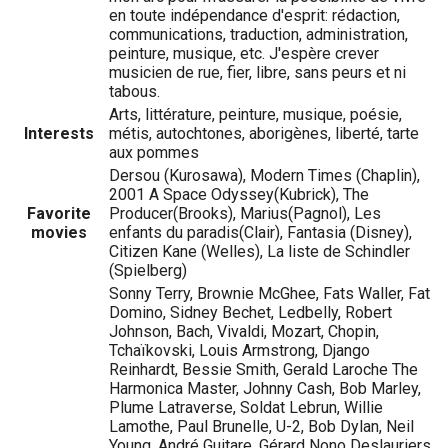
en toute indépendance d'esprit: rédaction,
communications, traduction, administration,
peinture, musique, etc. J'espère crever
musicien de rue, fier, libre, sans peurs et ni
tabous.
Arts, littérature, peinture, musique, poésie,
Interests
métis, autochtones, aborigènes, liberté, tarte
aux pommes
Dersou (Kurosawa), Modern Times (Chaplin),
2001 A Space Odyssey(Kubrick), The
Favorite
Producer(Brooks), Marius(Pagnol), Les
movies
enfants du paradis(Clair), Fantasia (Disney),
Citizen Kane (Welles), La liste de Schindler
(Spielberg)
Sonny Terry, Brownie McGhee, Fats Waller, Fat
Domino, Sidney Bechet, Ledbelly, Robert
Johnson, Bach, Vivaldi, Mozart, Chopin,
Tchaïkovski, Louis Armstrong, Django
Reinhardt, Bessie Smith, Gerald Laroche The
Harmonica Master, Johnny Cash, Bob Marley,
Plume Latraverse, Soldat Lebrun, Willie
Lamothe, Paul Brunelle, U-2, Bob Dylan, Neil
Young, André Guitare, Gérard Nono Deslauriers,