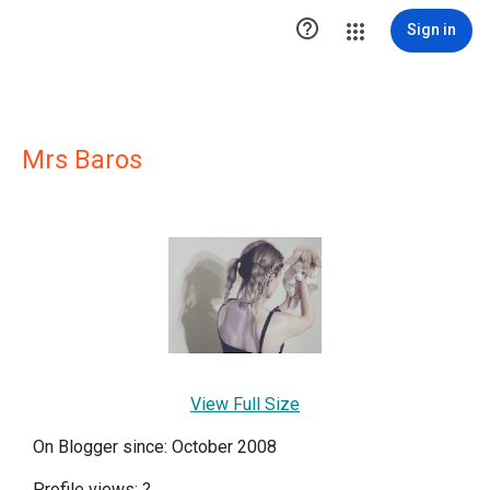

Sign in
Mrs Baros
View Full Size
On Blogger since: October 2008
Profile views:
?