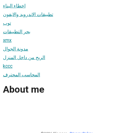
اخطاء البناء
تطبيقات الاندرويد والايفون
توب
بحر التطبيقات
xmx
مدونة الجوال
الربح من داخل المنزل
kccc
المحاسب المحترف
About me