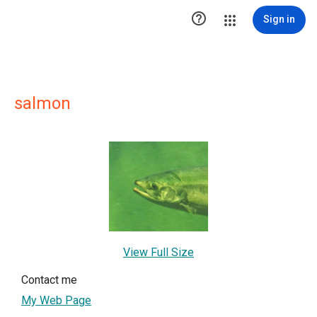

Sign in
salmon
View Full Size
Contact me
My Web Page