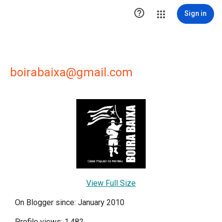

Sign in
boirabaixa@gmail.com
View Full Size
On Blogger since: January 2010
Profile views: 1,482