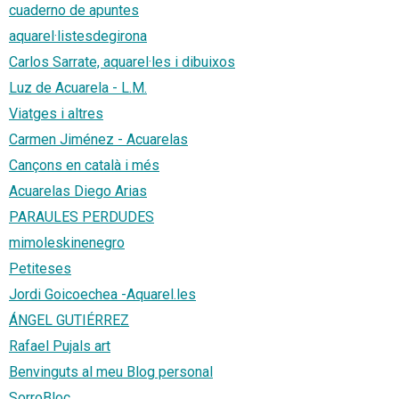
cuaderno de apuntes
aquarel·listesdegirona
Carlos Sarrate, aquarel·les i dibuixos
Luz de Acuarela - L.M.
Viatges i altres
Carmen Jiménez - Acuarelas
Cançons en català i més
Acuarelas Diego Arias
PARAULES PERDUDES
mimoleskinenegro
Petiteses
Jordi Goicoechea -Aquarel.les
ÁNGEL GUTIÉRREZ
Rafael Pujals art
Benvinguts al meu Blog personal
SorroBloc