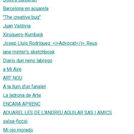
Barcelona en acuarela
"The creative bug"
Juan Valdivia
Xiruquero-Kumbaià
Josep Lluís Rodríguez. <i>Advocat</i>. Reus
jane minter's sketchbook
Diario dun neno labrego
a Mi Aire
ART NOU
A la llum d'un fanalet
La ladrona de Arte
ENCARA APRENC
AQUAREL·LES DE L'ANDREU AGUILAR SAS I AMICS
salsa-ficció
Mi ojo morado