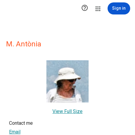

Sign in
M. Antònia
View Full Size
Contact me
Email