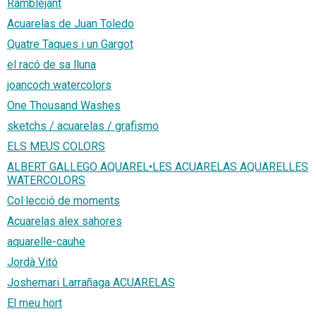
Ramblejant
Acuarelas de Juan Toledo
Quatre Taques i un Gargot
el racó de sa lluna
joancoch watercolors
One Thousand Washes
sketchs / acuarelas / grafismo
ELS MEUS COLORS
ALBERT GALLEGO AQUAREL•LES ACUARELAS AQUARELLES
WATERCOLORS
Col·lecció de moments
Acuarelas alex sahores
aquarelle-cauhe
Jordà Vitó
Joshemari Larrañaga ACUARELAS
El meu hort