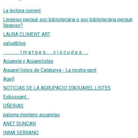
La lectora corrent
Llegeixo perquè soc bibliotecària o soc bibliotecària perquè
llegeixo?
LAURA CLIMENT. ART
salvatblog
. . . . . . . . I m a t g e s . . . v i s c u d e s . . .
Acuarela y Acuarelistas
Aquarel·listes de Catalunya - La nostra gent
Agell
NOTICIAS DE LA AGRUPACIO D'AQUAREL.LISTES
Esbossant...
OÑERIAS
paloma montero acuarelas
ANET DUNCAN
INMA SERRANO