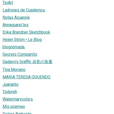
TeiArt
Ladrones de Cuadernos
Notas Acuarela
Annaquarel.les
Erika Brandner Sketchbook
Helen Ström • Le Blog
blognómada.
Secrets Compartits
Sadami's Graffiti 貞美の落書
Tina Moriano
MARIA TERESA OQUENDO
Juananto
Todoreh
Watermarycolors
Mis poemas
Dolors Barberán