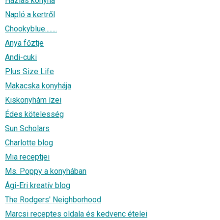
Házias konyha
Napló a kertről
Chookyblue........
Anya főztje
Andi-cuki
Plus Size Life
Makacska konyhája
Kiskonyhám ízei
Édes kötelesség
Sun Scholars
Charlotte blog
Mia receptjei
Ms. Poppy a konyhában
Ági-Eri kreatív blog
The Rodgers' Neighborhood
Marcsi receptes oldala és kedvenc ételei