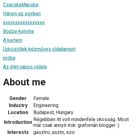
CsacskaMacska
Három az egyben
xxxxxxxxxxxxxxxxx
Bodza-konyha
A kertem
Üdvözöllek kézműves oldalamon!
próba
Az élet napos oldala
About me
Gender
Female
Industry
Engineering
Location
Budapest, Hungary
Régebben itt volt mindenféle okosság. Most
Introduction
már csak annyit írok: grafomán blogger :)
Interests
gasztro, aszto, ezo