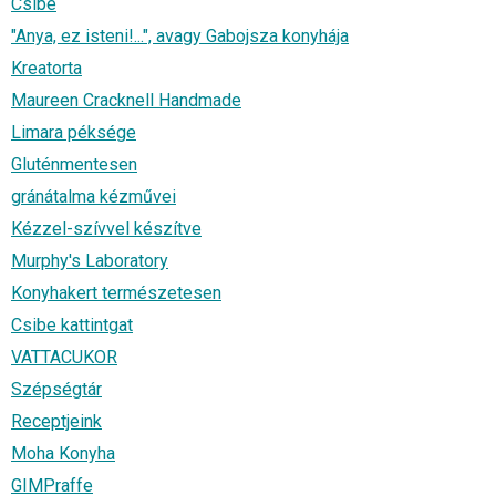
Csibe
"Anya, ez isteni!...", avagy Gabojsza konyhája
Kreatorta
Maureen Cracknell Handmade
Limara péksége
Gluténmentesen
gránátalma kézművei
Kézzel-szívvel készítve
Murphy's Laboratory
Konyhakert természetesen
Csibe kattintgat
VATTACUKOR
Szépségtár
Receptjeink
Moha Konyha
GIMPraffe