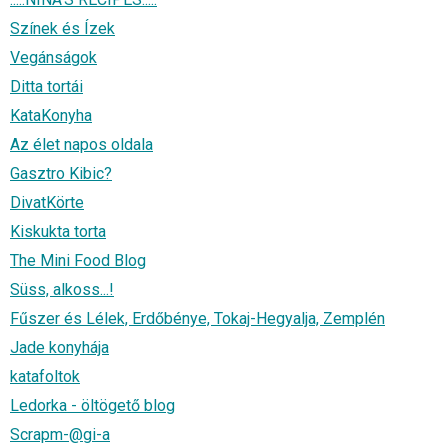
Színek és Ízek
Vegánságok
Ditta tortái
KataKonyha
Az élet napos oldala
Gasztro Kibic?
DivatKörte
Kiskukta torta
The Mini Food Blog
Süss, alkoss...!
Fűszer és Lélek, Erdőbénye, Tokaj-Hegyalja, Zemplén
Jade konyhája
katafoltok
Ledorka - öltögető blog
Scrapm-@gi-a