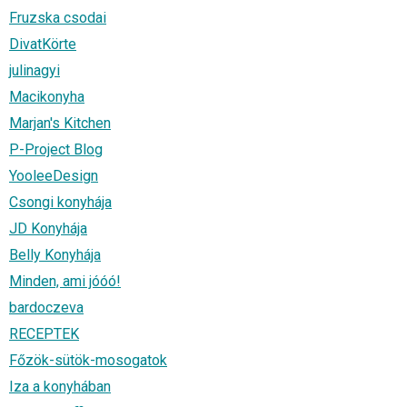
Fruzska csodai
DivatKörte
julinagyi
Macikonyha
Marjan's Kitchen
P-Project Blog
YooleeDesign
Csongi konyhája
JD Konyhája
Belly Konyhája
Minden, ami jóóó!
bardoczeva
RECEPTEK
Főzök-sütök-mosogatok
Iza a konyhában