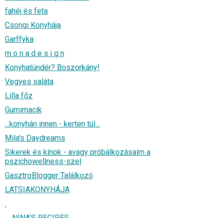
fahéj és feta
Csongi Konyhája
Garffyka
m o n a d e s i g n
Konyhatündér? Boszorkány!
Vegyes saláta
Lilla főz
Gumimacik
...konyhán innen - kerten túl...
Mila's Daydreams
Sikerek és kínok - avagy próbálkozásaim a
pszichowellness-szel
GasztroBlogger Találkozó
LATSIAKONYHÁJA
.
.....NINA'S RECIPES.....