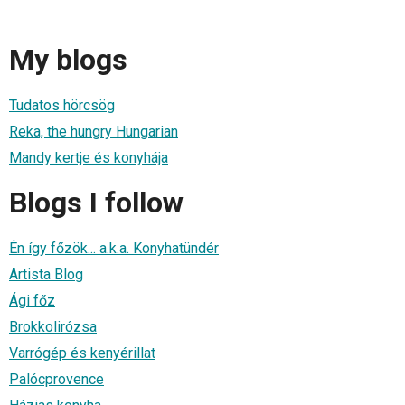
My blogs
Tudatos hörcsög
Reka, the hungry Hungarian
Mandy kertje és konyhája
Blogs I follow
Én így főzök... a.k.a. Konyhatündér
Artista Blog
Ági főz
Brokkolirózsa
Varrógép és kenyérillat
Palócprovence