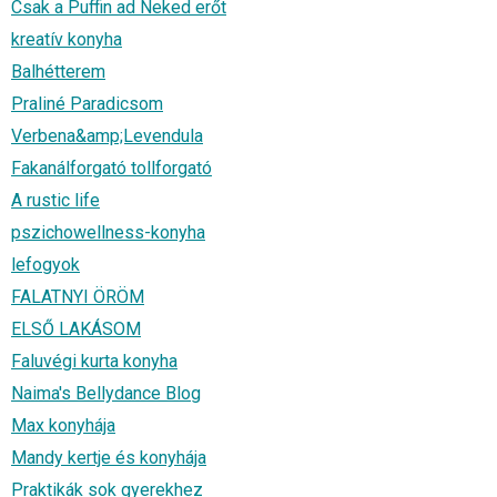
Csak a Puffin ad Neked erőt
kreatív konyha
Balhétterem
Praliné Paradicsom
Verbena&amp;Levendula
Fakanálforgató tollforgató
A rustic life
pszichowellness-konyha
lefogyok
FALATNYI ÖRÖM
ELSŐ LAKÁSOM
Faluvégi kurta konyha
Naima's Bellydance Blog
Max konyhája
Mandy kertje és konyhája
Praktikák sok gyerekhez