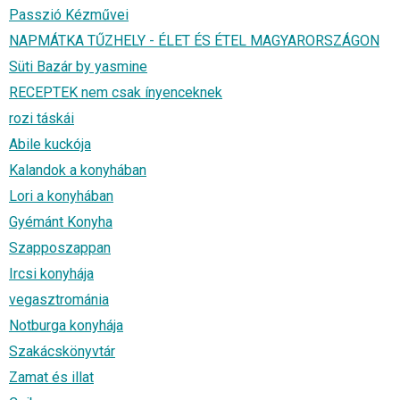
Passzió Kézművei
NAPMÁTKA TŰZHELY - ÉLET ÉS ÉTEL MAGYARORSZÁGON
Süti Bazár by yasmine
RECEPTEK nem csak ínyenceknek
rozi táskái
Abile kuckója
Kalandok a konyhában
Lori a konyhában
Gyémánt Konyha
Szapposzappan
Ircsi konyhája
vegasztrománia
Notburga konyhája
Szakácskönyvtár
Zamat és illat