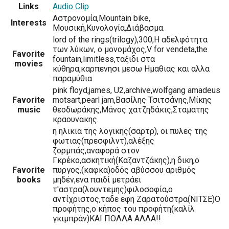
Links
Audio Clip
Αστρονομία,Mountain bike,
Interests
Μουσική,Κυνολογία,Διάβασμα.
lord of the rings(trilogy),300,Η αδελφότητα
των λύκων, ο μονομάχος,V for vendeta,the
Favorite
fountain,limitless,ταξιδι στα
movies
κύθηρα,καρπενησι μεσω Ημαθιας και αλλα
παραμύθια
pink floyd,james, U2,archive,wolfgang amadeus
Favorite
motsart,pearl jam,Βασίλης Τσιτσάνης,Μίκης
music
θεοδωράκης,Μάνος χατζηδάκις,Σταματης
κραουνακης.
η ηλικια της λογικης(σαρτρ), οι πυλες της
φωτιας(πρεσφιλντ),αλέξης
ζορμπάς,αναφορά στον
Γκρέκο,ασκητική(Καζαντζάκης),η δικη,ο
Favorite
πυργος,(καφκα)οδός αβύσσου αριθμός
books
μηδέν,ενα παιδί μετράει
τ'αστρα(λουντεμης)φιλοσοφία,ο
αντίχριστος,ταδε εφη Ζαρατούστρα(ΝΙΤΣΕ)Ο
προφήτης,ο κήπος του προφήτη(καλίλ
γκιμπράν)ΚΑΙ ΠΟΛΛΑ ΑΛΛΑ!!