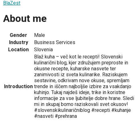
BlaZest
About me
Gender
Male
Industry
Business Services
Location
Slovenia
Blaž kuha – več kot le recepti! Slovenski
kulinarični blog, kjer združujem preproste in
okusne recepte, kuharske nasvete ter
zanimivosti iz sveta kulinarike. Raziskujem
sestavine, odkrivam nove okuse, spremljam
Introduction
trende in iščem najboljše izbire za vsakdanjo
kuhinjo. Tukaj najdeš ideje, trike in koristne
informacije za vse ljubitelje dobre hrane. Sledi
mi in skupaj bomo raziskovali svet okusov!
#slovenskikulinaričniblog #recepti #kuhanje
#nasveti #prehrana