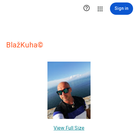

Sign in
BlažKuha©
View Full Size