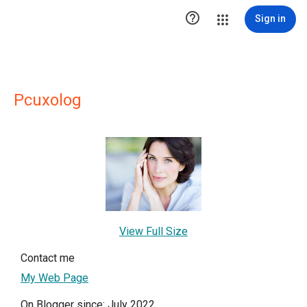

Sign in
Pcuxolog
View Full Size
Contact me
My Web Page
On Blogger since: July 2022