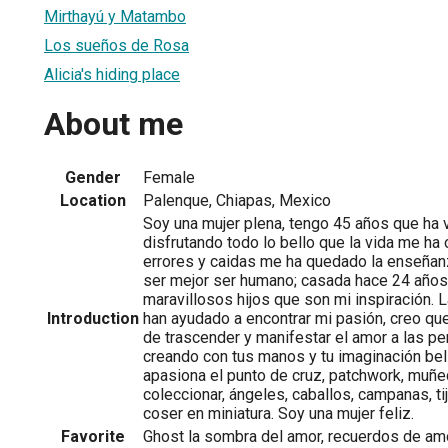
Mirthayú y Matambo
Los sueños de Rosa
Alicia's hiding place
About me
Gender
Female
Location
Palenque, Chiapas, Mexico
Soy una mujer plena, tengo 45 años que ha 
disfrutando todo lo bello que la vida me ha 
errores y caidas me ha quedado la enseñan
ser mejor ser humano; casada hace 24 años
maravillosos hijos que son mi inspiración.
Introduction
han ayudado a encontrar mi pasión, creo qu
de trascender y manifestar el amor a las p
creando con tus manos y tu imaginación be
apasiona el punto de cruz, patchwork, muñe
coleccionar, ángeles, caballos, campanas, t
coser en miniatura. Soy una mujer feliz.
Favorite
Ghost la sombra del amor, recuerdos de a