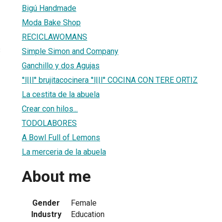
Bigú Handmade
Moda Bake Shop
RECICLAWOMANS
3
Simple Simon and Company
Ganchillo y dos Agujas
°l||l° brujitacocinera °l||l° COCINA CON TERE ORTIZ
La cestita de la abuela
Crear con hilos...
TODOLABORES
A Bowl Full of Lemons
La merceria de la abuela
About me
Gender
Female
Industry
Education