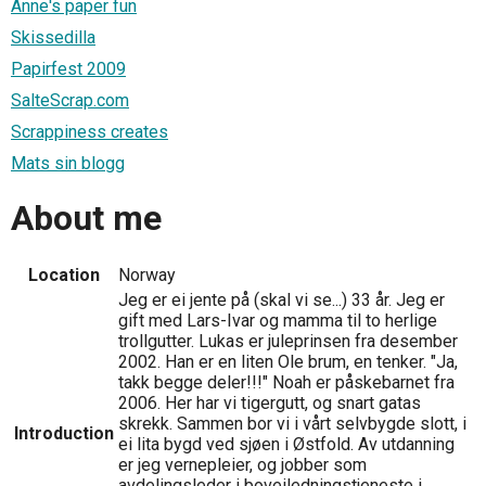
Anne's paper fun
Skissedilla
Papirfest 2009
SalteScrap.com
Scrappiness creates
Mats sin blogg
About me
Location
Norway
Jeg er ei jente på (skal vi se...) 33 år. Jeg er
gift med Lars-Ivar og mamma til to herlige
trollgutter. Lukas er juleprinsen fra desember
2002. Han er en liten Ole brum, en tenker. "Ja,
takk begge deler!!!" Noah er påskebarnet fra
2006. Her har vi tigergutt, og snart gatas
skrekk. Sammen bor vi i vårt selvbygde slott, i
Introduction
ei lita bygd ved sjøen i Østfold. Av utdanning
er jeg vernepleier, og jobber som
avdelingsleder i boveiledningstjeneste i