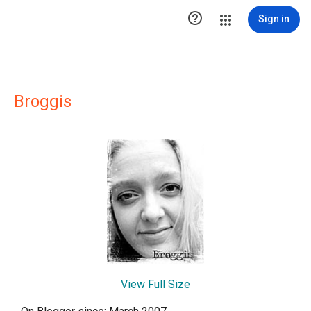

Sign in
Broggis
View Full Size