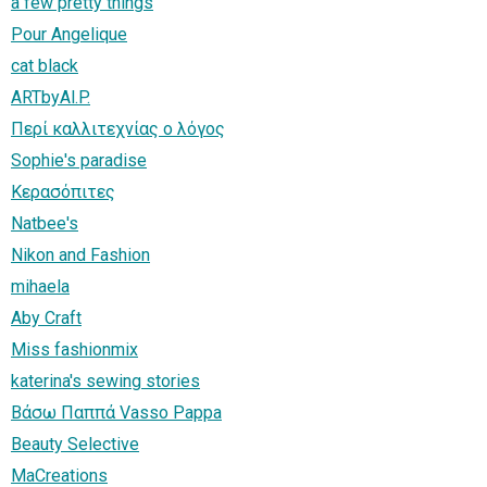
a few pretty things
Pour Angelique
cat black
ARTbyAl.P.
Περί καλλιτεχνίας ο λόγος
Sophie's paradise
Κερασόπιτες
Natbee's
Nikon and Fashion
mihaela
Aby Craft
Miss fashionmix
katerina's sewing stories
Βάσω Παππά Vasso Pappa
Beauty Selective
MaCreations