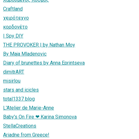
Craftland
χειρότεχνο
κορδονέτο
I Spy DIY
THE PROVOKER | by Nathan Moy
By Maja Mladenovic
Diary of brunettes by Anna Eprintseva
dimitrART
misirlou
stars and icicles
total1337 blog
L'Atelier de Marie-Anne
Baby's On Fire ❤ Karina Simonova
StellaCreations
Ariadne from Greece!