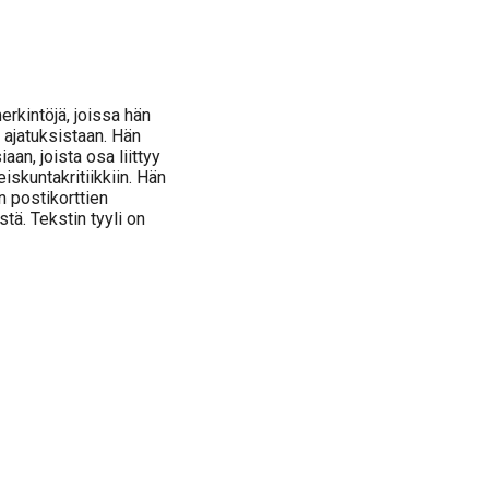
rkintöjä, joissa hän
a ajatuksistaan. Hän
aan, joista osa liittyy
iskuntakritiikkiin. Hän
n postikorttien
stä. Tekstin tyyli on