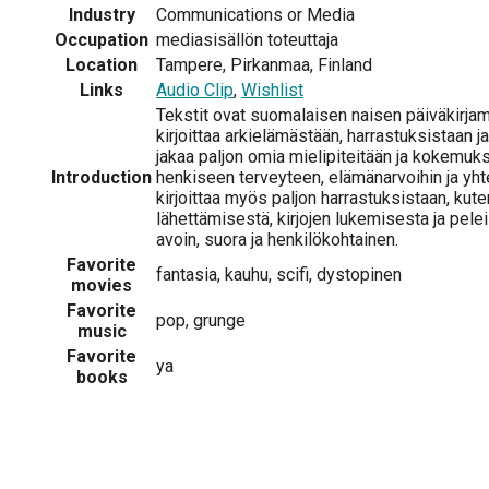
Industry
Communications or Media
Occupation
mediasisällön toteuttaja
Location
Tampere, Pirkanmaa, Finland
Links
Audio Clip
,
Wishlist
Tekstit ovat suomalaisen naisen päiväkirjame
kirjoittaa arkielämästään, harrastuksistaan j
jakaa paljon omia mielipiteitään ja kokemuksi
Introduction
henkiseen terveyteen, elämänarvoihin ja yhte
kirjoittaa myös paljon harrastuksistaan, kute
lähettämisestä, kirjojen lukemisesta ja pelei
avoin, suora ja henkilökohtainen.
Favorite
fantasia, kauhu, scifi, dystopinen
movies
Favorite
pop, grunge
music
Favorite
ya
books