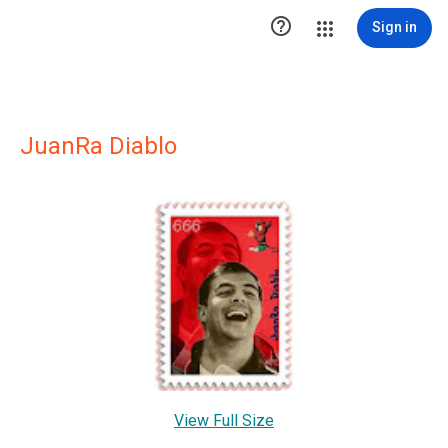

Sign in
JuanRa Diablo
View Full Size