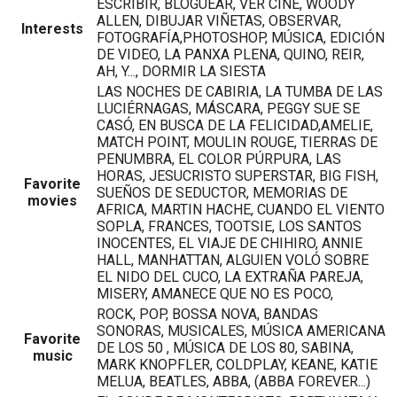
ESCRIBIR, BLOGUEAR, VER CINE, WOODY
ALLEN, DIBUJAR VIÑETAS, OBSERVAR,
Interests
FOTOGRAFÍA,PHOTOSHOP, MÚSICA, EDICIÓN
DE VIDEO, LA PANXA PLENA, QUINO, REIR,
AH, Y..., DORMIR LA SIESTA
LAS NOCHES DE CABIRIA, LA TUMBA DE LAS
LUCIÉRNAGAS, MÁSCARA, PEGGY SUE SE
CASÓ, EN BUSCA DE LA FELICIDAD,AMELIE,
MATCH POINT, MOULIN ROUGE, TIERRAS DE
PENUMBRA, EL COLOR PÚRPURA, LAS
HORAS, JESUCRISTO SUPERSTAR, BIG FISH,
Favorite
SUEÑOS DE SEDUCTOR, MEMORIAS DE
movies
AFRICA, MARTIN HACHE, CUANDO EL VIENTO
SOPLA, FRANCES, TOOTSIE, LOS SANTOS
INOCENTES, EL VIAJE DE CHIHIRO, ANNIE
HALL, MANHATTAN, ALGUIEN VOLÓ SOBRE
EL NIDO DEL CUCO, LA EXTRAÑA PAREJA,
MISERY, AMANECE QUE NO ES POCO,
ROCK, POP, BOSSA NOVA, BANDAS
SONORAS, MUSICALES, MÚSICA AMERICANA
Favorite
DE LOS 50 , MÚSICA DE LOS 80, SABINA,
music
MARK KNOPFLER, COLDPLAY, KEANE, KATIE
MELUA, BEATLES, ABBA, (ABBA FOREVER...)