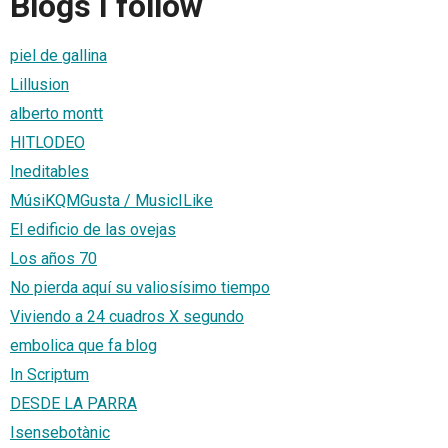
Blogs I follow
piel de gallina
Lillusion
alberto montt
HITLODEO
Ineditables
MúsiKQMGusta / MusicILike
El edificio de las ovejas
Los años 70
No pierda aquí su valiosísimo tiempo
Viviendo a 24 cuadros X segundo
embolica que fa blog
In Scriptum
DESDE LA PARRA
Isensebotànic