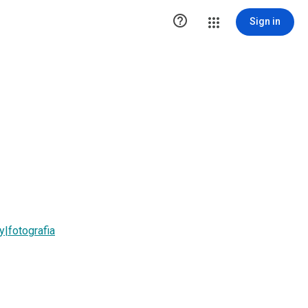

Sign in
y|fotografia