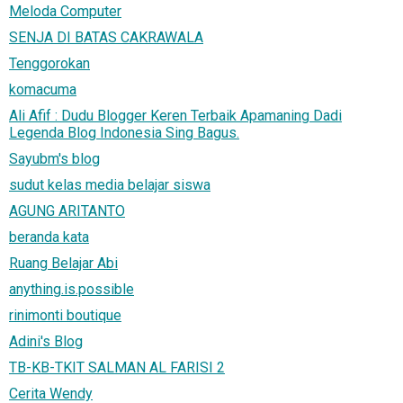
Meloda Computer
SENJA DI BATAS CAKRAWALA
Tenggorokan
komacuma
Ali Afif : Dudu Blogger Keren Terbaik Apamaning Dadi
Legenda Blog Indonesia Sing Bagus.
Sayubm's blog
sudut kelas media belajar siswa
AGUNG ARITANTO
beranda kata
Ruang Belajar Abi
anything.is.possible
rinimonti boutique
Adini's Blog
TB-KB-TKIT SALMAN AL FARISI 2
Cerita Wendy