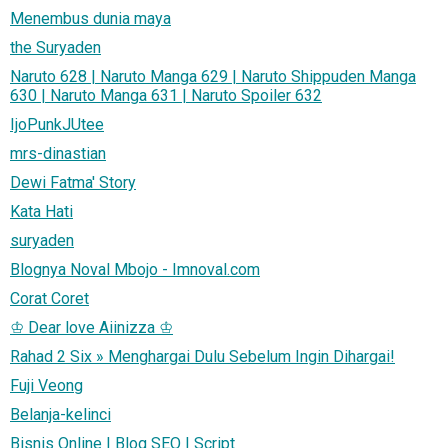
Menembus dunia maya
the Suryaden
Naruto 628 | Naruto Manga 629 | Naruto Shippuden Manga
630 | Naruto Manga 631 | Naruto Spoiler 632
IjoPunkJUtee
mrs-dinastian
Dewi Fatma' Story
Kata Hati
suryaden
Blognya Noval Mbojo - Imnoval.com
Corat Coret
♔ Dear love Aiinizza ♔
Rahad 2 Six » Menghargai Dulu Sebelum Ingin Dihargai!
Fuji Veong
Belanja-kelinci
Bisnis Online | Blog SEO | Script