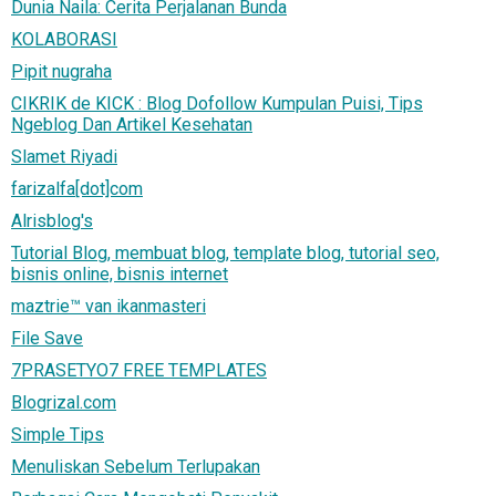
Dunia Naila: Cerita Perjalanan Bunda
KOLABORASI
Pipit nugraha
CIKRIK de KICK : Blog Dofollow Kumpulan Puisi, Tips
Ngeblog Dan Artikel Kesehatan
Slamet Riyadi
farizalfa[dot]com
Alrisblog's
Tutorial Blog, membuat blog, template blog, tutorial seo,
bisnis online, bisnis internet
maztrie™ van ikanmasteri
File Save
7PRASETYO7 FREE TEMPLATES
Blogrizal.com
Simple Tips
Menuliskan Sebelum Terlupakan