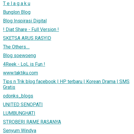
T e l a g a k u
Bunglon Blog
Blog Inspirasi Digital
! Diat Share - Full Version !
SKETSA ARUS RASYID
The Others....
Blog soewoeng
4Reek - LoL is Fun !
www.taktiku.com
Tips n Trik blog facebook | HP terbaru | Korean Drama | SMS
Gratis
odonks_blogs
UNITED SENOPATI
LUMBUNGHATI
STROBERI RAME RASANYA
Senyum Windya