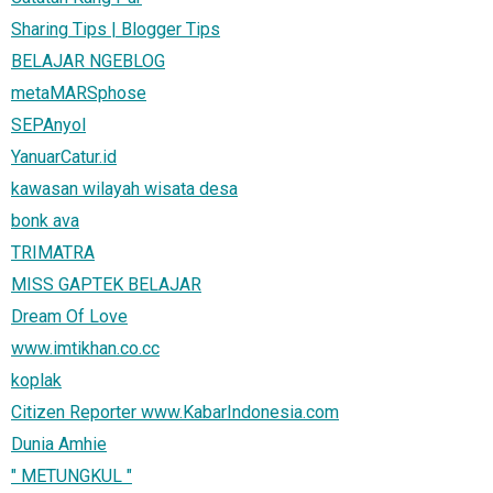
Sharing Tips | Blogger Tips
BELAJAR NGEBLOG
metaMARSphose
SEPAnyol
YanuarCatur.id
kawasan wilayah wisata desa
bonk ava
TRIMATRA
MISS GAPTEK BELAJAR
Dream Of Love
www.imtikhan.co.cc
koplak
Citizen Reporter www.KabarIndonesia.com
Dunia Amhie
" METUNGKUL "