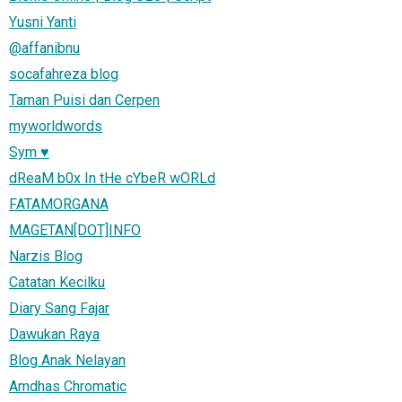
Yusni Yanti
@affanibnu
socafahreza blog
Taman Puisi dan Cerpen
myworldwords
Sym ♥
dReaM b0x In tHe cYbeR wORLd
FATAMORGANA
MAGETAN[DOT]INFO
Narzis Blog
Catatan Kecilku
Diary Sang Fajar
Dawukan Raya
Blog Anak Nelayan
Amdhas Chromatic