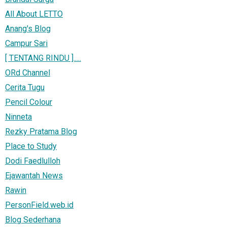
All About LETTO
Anang's Blog
Campur Sari
[ TENTANG RINDU ].....
ORd Channel
Cerita Tugu
Pencil Colour
Ninneta
Rezky Pratama Blog
Place to Study
Dodi Faedlulloh
Ejawantah News
Rawin
PersonField.web.id
Blog Sederhana