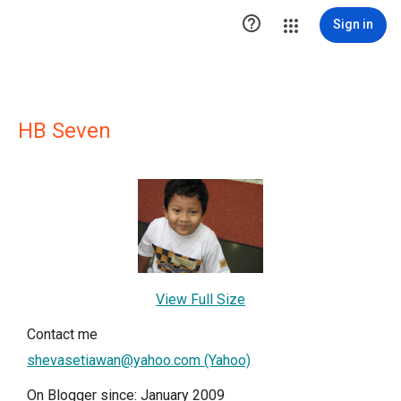

Sign in
HB Seven
View Full Size
Contact me
shevasetiawan@yahoo.com (Yahoo)
On Blogger since: January 2009