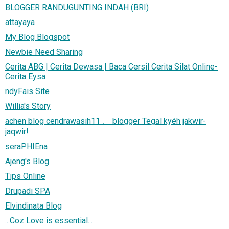
BLOGGER RANDUGUNTING INDAH (BRI)
attayaya
My Blog Blogspot
Newbie Need Sharing
Cerita ABG | Cerita Dewasa | Baca Cersil Cerita Silat Online-
Cerita Eysa
ndyFais Site
Willia's Story
achen blog cendrawasih11 、 blogger Tegal kyéh jakwir-
jaqwir!
seraPHIEna
Ajeng's Blog
Tips Online
Drupadi SPA
Elvindinata Blog
...Coz Love is essential...