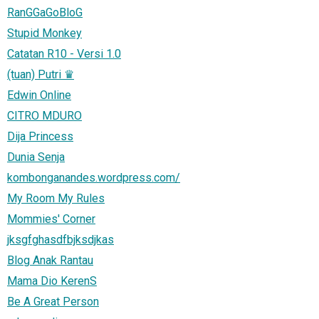
RanGGaGoBloG
Stupid Monkey
Catatan R10 - Versi 1.0
(tuan) Putri ♛
Edwin Online
CITRO MDURO
Dija Princess
Dunia Senja
kombonganandes.wordpress.com/
My Room My Rules
Mommies' Corner
jksgfghasdfbjksdjkas
Blog Anak Rantau
Mama Dio KerenS
Be A Great Person