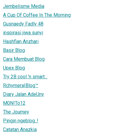
Jembelisme Media
A Cup Of Coffee In The Morning
Gusnaedy Fadly 48
inspirasi jiwa sunyi
Hashfian Anzhari
Basir Blog
Cara Membuat Blog
Upex Blog
Try 2B cool 'n smart...
Rchymera|Blog™
Diary Jalan AdeUny
M0N!To12
The Journey
Pingin ngeblog..!
Catatan Anazkia