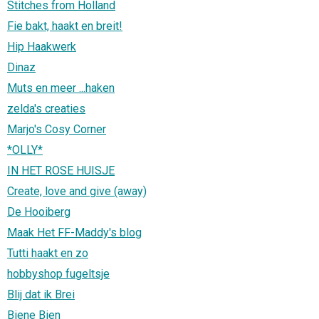
Stitches from Holland
Fie bakt, haakt en breit!
Hip Haakwerk
Dinaz
Muts en meer ...haken
zelda's creaties
Marjo's Cosy Corner
*OLLY*
IN HET ROSE HUISJE
Create, love and give (away)
De Hooiberg
Maak Het FF-Maddy's blog
Tutti haakt en zo
hobbyshop fugeltsje
Blij dat ik Brei
Biene Bien