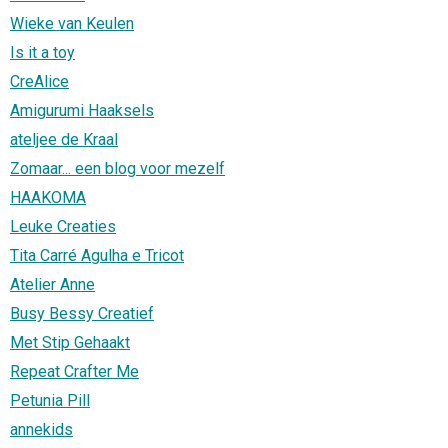
Wieke van Keulen
Is it a toy
CreAlice
Amigurumi Haaksels
ateljee de Kraal
Zomaar... een blog voor mezelf
HAAKOMA
Leuke Creaties
Tita Carré Agulha e Tricot
Atelier Anne
Busy Bessy Creatief
Met Stip Gehaakt
Repeat Crafter Me
Petunia Pill
annekids