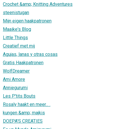
Crochet &amp; Knitting Adventures
steenistugan
Mijn eigen haakpatronen
Maaike's Blog
Little Things
Creatief met mij
Agujas, lanas y otras cosas
Gratis Haakpatronen
WolfDreamer
Ami Amore
Anniegurumi
Les P'tits Bouts
Rosaly haakt en meer... .
kungen &amp; majkis
DOEPA'S CREATIES