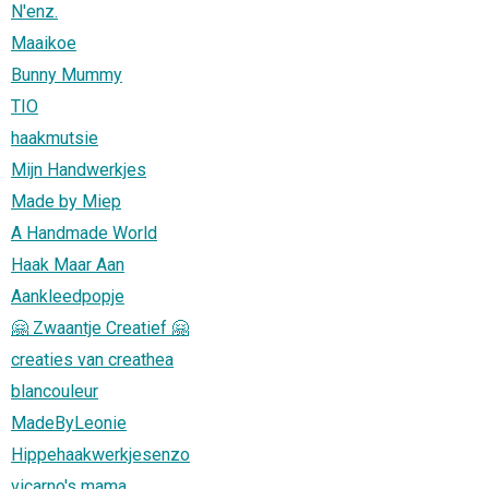
N'enz.
Maaikoe
Bunny Mummy
TIO
haakmutsie
Mijn Handwerkjes
Made by Miep
A Handmade World
Haak Maar Aan
Aankleedpopje
🤗 Zwaantje Creatief 🤗
creaties van creathea
blancouleur
MadeByLeonie
Hippehaakwerkjesenzo
vicarno's mama