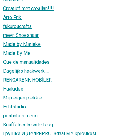
Creatief met crealian!!!!
Arte Friki
fukuroucrafts
mevr. Snoeshaan
Made by Marieke
Made By Me
Que de manualidades
Dagelijks haakwerk.....
RENGARENK HOBİLER
Haakidee
Mijn eigen plekkie
Echtstudio
pontinhos meus
Knuffels à la carte blog
Грушки И ДелкиPRO. Вязаные крючком.