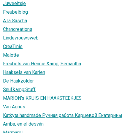
Juweeltsje
Freubelblog
A la Sascha
Chancreations
Lindevrouwsweb
CreaTinie
Malotte
Freubels van Hennie &amp; Semantha
Haaksels van Karien
De Haakzolder
Snuf&amp;Stuff
MARION's KRUIS EN HAAKSTEEKJES
Van Agnes
Katkyta handmade Ручная работа Карцевой Екатерины
Arriba, en el desván
Marmarel