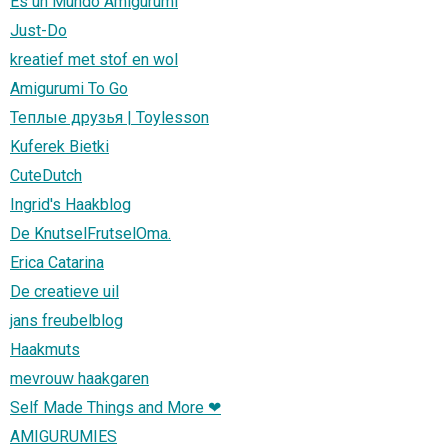
Es un Mundo Amigurumi
Just-Do
kreatief met stof en wol
Amigurumi To Go
Теплые друзья | Toylesson
Kuferek Bietki
CuteDutch
Ingrid's Haakblog
De KnutselFrutselOma.
Erica Catarina
De creatieve uil
jans freubelblog
Haakmuts
mevrouw haakgaren
Self Made Things and More ❤
AMIGURUMIES