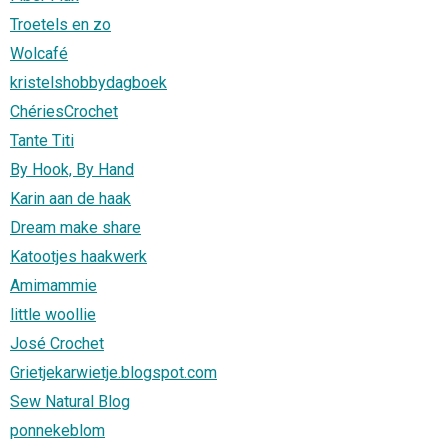
Troetels en zo
Wolcafé
kristelshobbydagboek
ChériesCrochet
Tante Titi
By Hook, By Hand
Karin aan de haak
Dream make share
Katootjes haakwerk
Amimammie
little woollie
José Crochet
Grietjekarwietje.blogspot.com
Sew Natural Blog
ponnekeblom