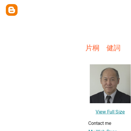
片桐 健詞
View Full Size
Contact me