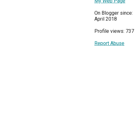
My Web Page
On Blogger since:
April 2018
Profile views: 737
Report Abuse